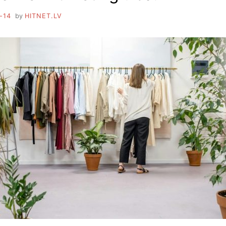
-14
by
HITNET.LV