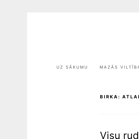
Skip
to
content
UZ SĀKUMU
MAZĀS VILTĪB
BIRKA:
ATLA
Visu rude