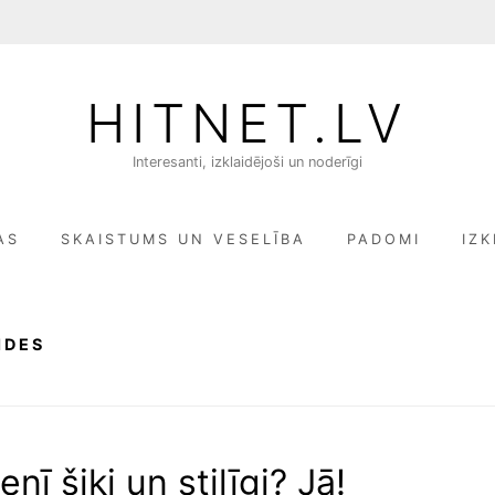
HITNET.LV
Interesanti, izklaidējoši un noderīgi
AS
SKAISTUMS UN VESELĪBA
PADOMI
IZK
IDES
nī šiki un stilīgi? Jā!