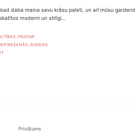
, kad daba maina savu krāsu paleti, un arī mūsu garder
skatītos moderni un stilīgi…
ILTĪBAS
,
PADOMI
IEPIRKŠANĀS
,
RUDENS
ON
NT
VISU
RUDENĪ
ŠIKI
UN
STILĪGI?
JĀ!
Privātums