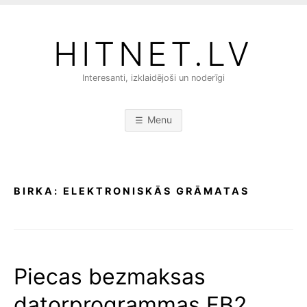
S
k
HITNET.LV
i
p
Interesanti, izklaidējoši un noderīgi
t
o
c
Menu
o
n
t
e
BIRKA:
ELEKTRONISKĀS GRĀMATAS
n
t
Piecas bezmaksas
datorprogrammas FB2