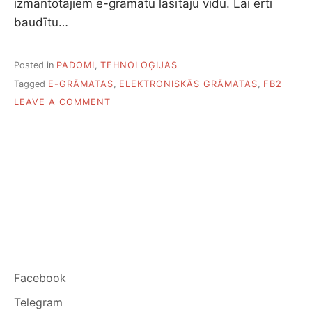
izmantotajiem e-grāmatu lasītāju vidū. Lai ērti
baudītu…
Posted in
PADOMI
,
TEHNOLOĢIJAS
Tagged
E-GRĀMATAS
,
ELEKTRONISKĀS GRĀMATAS
,
FB2
O
LEAVE A COMMENT
N
P
I
E
C
A
S
B
E
Z
M
A
Facebook
K
S
Telegram
A